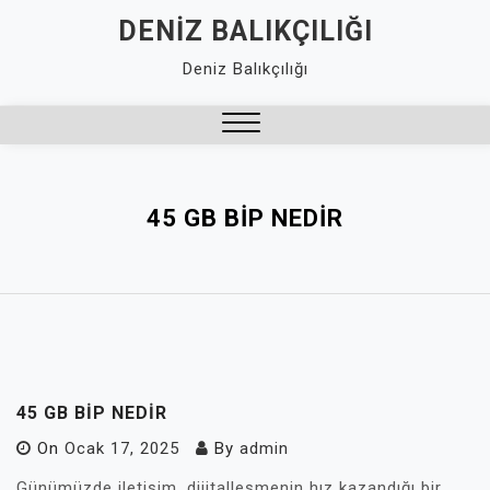
Skip
DENIZ BALIKÇILIĞI
to
Deniz Balıkçılığı
content
Close
Menu
45 GB BIP NEDIR
45 GB BIP NEDIR
On
Ocak 17, 2025
By
admin
Günümüzde iletişim, dijitalleşmenin hız kazandığı bir