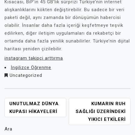
Kısacası, BiP’in 45 GB’lık sürprizi Türkiye’nin internet
alışkanlıklarını kökten değiştirebilir. Bu sadece bir veri
paketi değil, aynı zamanda bir dönüşümün habercisi
olabilir. İnsanlar daha fazla içeriği keşfetmeye teşvik
edilirken, diğer iletişim uygulamaları da rekabetçi bir
ortamda daha fazla yenilik sunabilirler. Türkiye’nin dijital
haritası yeniden çizilebilir.
instagram takipçi arttırma
İngilizce Öğrenme
Uncategorized
YAZI
UNUTULMAZ DÜNYA
KUMARIN RUH
GEZINMESI
KUPASI HIKAYELERI
SAĞLIĞI ÜZERINDEKI
YIKICI ETKILERI
Ara