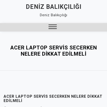
Skip
DENIZ BALIKÇILIĞI
to
Deniz Balıkçılığı
content
Close
Menu
ACER LAPTOP SERVIS SECERKEN
NELERE DIKKAT EDILMELI
ACER LAPTOP SERVIS SECERKEN NELERE DIKKAT
EDILMELI