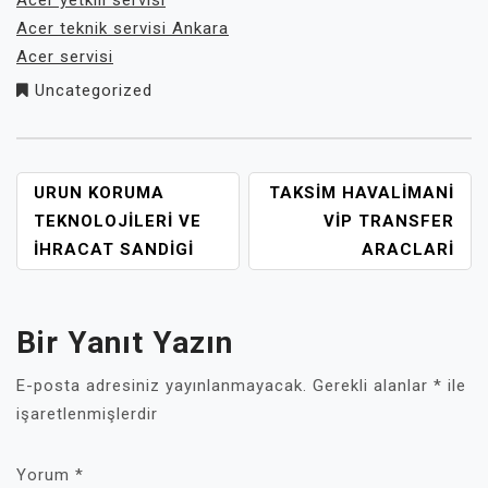
Acer yetkili servisi
Acer teknik servisi Ankara
Acer servisi
Uncategorized
YAZI
URUN KORUMA
TAKSIM HAVALIMANI
GEZINMESI
TEKNOLOJILERI VE
VIP TRANSFER
İHRACAT SANDIGI
ARACLARI
Bir Yanıt Yazın
E-posta adresiniz yayınlanmayacak.
Gerekli alanlar
*
ile
işaretlenmişlerdir
Yorum
*