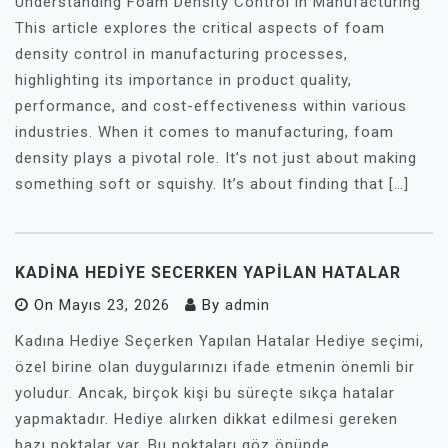
Understanding Foam Density Control in Manufacturing
This article explores the critical aspects of foam
density control in manufacturing processes,
highlighting its importance in product quality,
performance, and cost-effectiveness within various
industries. When it comes to manufacturing, foam
density plays a pivotal role. It’s not just about making
something soft or squishy. It’s about finding that […]
KADINA HEDIYE SECERKEN YAPILAN HATALAR
On
Mayıs 23, 2026
By
admin
Kadına Hediye Seçerken Yapılan Hatalar Hediye seçimi,
özel birine olan duygularınızı ifade etmenin önemli bir
yoludur. Ancak, birçok kişi bu süreçte sıkça hatalar
yapmaktadır. Hediye alırken dikkat edilmesi gereken
bazı noktalar var. Bu noktaları göz önünde