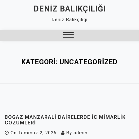
Skip
DENIZ BALIKÇILIĞI
to
Deniz Balıkçılığı
content
Close
Menu
KATEGORI:
UNCATEGORIZED
BOGAZ MANZARALI DAIRELERDE İC MIMARLIK
COZUMLERI
On
Temmuz 2, 2026
By
admin