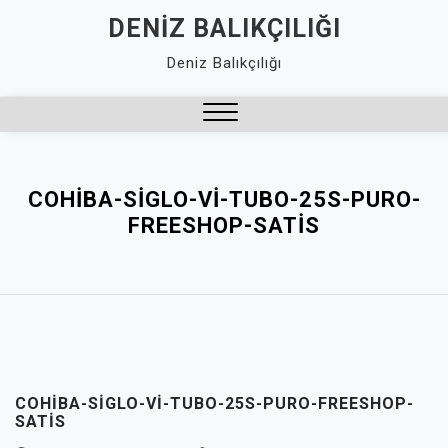
Skip
DENIZ BALIKÇILIĞI
to
Deniz Balıkçılığı
content
Close
Menu
COHIBA-SIGLO-VI-TUBO-25S-PURO-
FREESHOP-SATIS
COHIBA-SIGLO-VI-TUBO-25S-PURO-FREESHOP-
SATIS