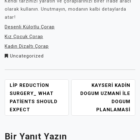
Kendi tarzınızı yaratın ve çoraplarınızı birer ifade aracı
olarak kullanın. Unutmayın, modanın kalbi detaylarda
atar!
Desenli Külotlu Çorap
Kız Çocuk Çorap
Kadın Dizaltı Çorap
Uncategorized
YAZI
LIP REDUCTION
KAYSERI KADIN
GEZINMESI
SURGERY_ WHAT
DOGUM UZMANI İLE
PATIENTS SHOULD
DOGUM
EXPECT
PLANLAMASI
Bir Yanıt Yazın