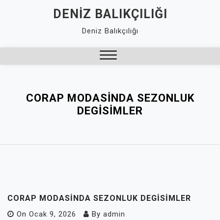
Skip
DENIZ BALIKÇILIĞI
to
Deniz Balıkçılığı
content
Close
Menu
CORAP MODASINDA SEZONLUK
DEGISIMLER
CORAP MODASINDA SEZONLUK DEGISIMLER
On
Ocak 9, 2026
By
admin