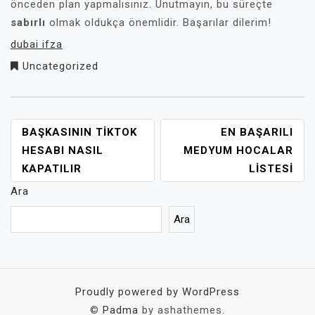
önceden plan yapmalısınız. Unutmayın, bu süreçte
sabırlı
olmak oldukça önemlidir. Başarılar dilerim!
dubai ifza
Uncategorized
YAZI
BAŞKASININ TIKTOK
EN BAŞARILI
GEZINMESI
HESABI NASIL
MEDYUM HOCALAR
KAPATILIR
LISTESI
Ara
Ara
Proudly powered by WordPress
©
Padma
by ashathemes.