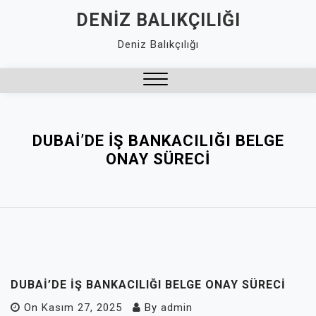
Skip
DENIZ BALIKÇILIĞI
to
Deniz Balıkçılığı
content
Close
Menu
DUBAI’DE İŞ BANKACILIĞI BELGE
ONAY SÜRECI
DUBAI’DE İŞ BANKACILIĞI BELGE ONAY SÜRECI
On
Kasım 27, 2025
By
admin