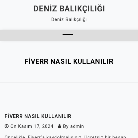
Skip
DENIZ BALIKÇILIĞI
to
Deniz Balıkçılığı
content
Close
Menu
FIVERR NASIL KULLANILIR
FIVERR NASIL KULLANILIR
On
Kasım 17, 2024
By
admin
Öncelikle, Fiverr’a kaydolmalısınız. Ücretsiz bir hesap