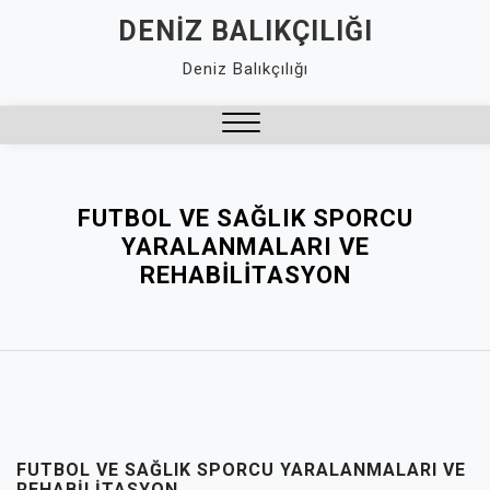
Skip
DENIZ BALIKÇILIĞI
to
Deniz Balıkçılığı
content
Close
Menu
FUTBOL VE SAĞLIK SPORCU
YARALANMALARI VE
REHABILITASYON
FUTBOL VE SAĞLIK SPORCU YARALANMALARI VE
REHABILITASYON