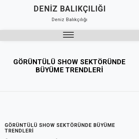
Skip
DENIZ BALIKÇILIĞI
to
Deniz Balıkçılığı
content
Close
Menu
GÖRÜNTÜLÜ SHOW SEKTÖRÜNDE
BÜYÜME TRENDLERI
GÖRÜNTÜLÜ SHOW SEKTÖRÜNDE BÜYÜME
TRENDLERI