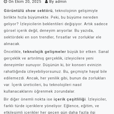
On
Ekim 20, 2025
By
admin
Görüntülü show sektörü
, teknolojinin gelişimiyle
birlikte hızla büyümekte. Peki, bu büyüme nereden
geliyor? İzleyicilerin beklentileri değişiyor. Artık sadece
görsel içerik değil, deneyim arıyorlar. Bu yazıda,
sektördeki en son trendler, fırsatlar ve zorluklar ele
alınacak.
Öncelikle,
teknolojik gelişmeler
büyük bir etken. Sanal
gerçeklik ve artırılmış gerçeklik, izleyicilere yeni
deneyimler sunuyor. Düşünün ki, bir konseri evinizin
rahatlığında izleyebiliyorsunuz. Bu, geçmişte hayal bile
edilemezdi. Ancak, her yenilik gibi, bunun da zorlukları
var. İçerik üreticileri, bu teknolojileri nasıl
kullanacaklarını öğrenmek zorundalar.
Bir diğer önemli nokta ise
içerik çeşitliliği
. İzleyiciler,
farklı türde içeriklere yöneliyor. Eğlence, eğitim, ve
etkileşimli içerikler her geçen gün daha fazla ilgi