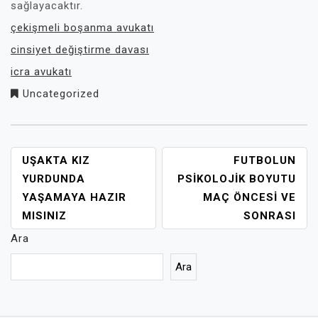
sağlayacaktır.
çekişmeli boşanma avukatı
cinsiyet değiştirme davası
icra avukatı
Uncategorized
YAZI
UŞAKTA KIZ
FUTBOLUN
GEZINMESI
YURDUNDA
PSIKOLOJIK BOYUTU
YAŞAMAYA HAZIR
MAÇ ÖNCESI VE
MISINIZ
SONRASI
Ara
Ara