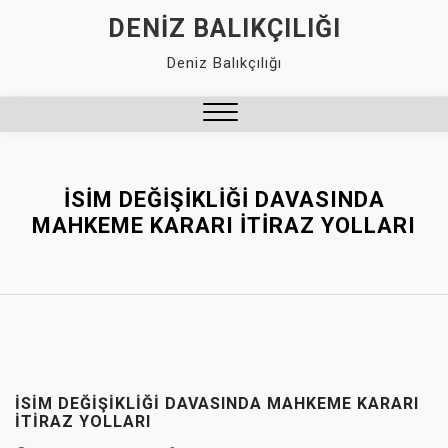
Skip
DENIZ BALIKÇILIĞI
to
Deniz Balıkçılığı
content
Close
Menu
İSIM DEĞIŞIKLIĞI DAVASINDA
MAHKEME KARARI İTIRAZ YOLLARI
İSIM DEĞIŞIKLIĞI DAVASINDA MAHKEME KARARI
İTIRAZ YOLLARI