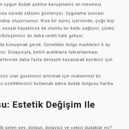
 en uygun dudak şekline kavuşmanız an meselesi.
kısa sürede etkisini gösteriyor. Uygulama sonrası
sahip oluyorsunuz. Kısa bir süreç içerisinde, çoğu kişi
 sosyal hayatınıza da olumlu bir katkı sağlıyor; çünkü
etkileşiminiz de daha renkli hale geliyor.
da da konuşmak gerek. Genellikle dolgu maddeleri 6 ay
or. Dolayısıyla, belirli aralıklarla tekrarlanması
seferinde daha fazla deneyim kazanarak kendiniz için
dinize olan güveninizi artırmak için mükemmel bir
bu özelliklerinizi kutlamak adına dudak dolgusu harika
u: Estetik Değişim Ile
k gelen şey; dolgun, dolaysız ve çekici dudaklar mı?