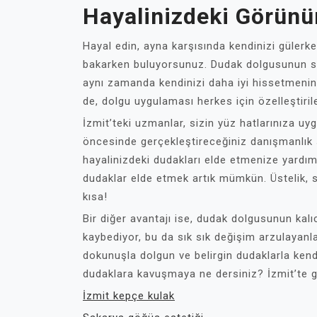
Hayalinizdeki Görün
Hayal edin, ayna karşısında kendinizi gülerk
bakarken buluyorsunuz. Dudak dolgusunun su
aynı zamanda kendinizi daha iyi hissetmenin b
de, dolgu uygulaması herkes için özelleştirileb
İzmit’teki uzmanlar, sizin yüz hatlarınıza u
öncesinde gerçekleştireceğiniz danışmanlık sü
hayalinizdeki dudakları elde etmenize yardım
dudaklar elde etmek artık mümkün. Üstelik, s
kısa!
Bir diğer avantajı ise, dudak dolgusunun kalıc
kaybediyor, bu da sık sık değişim arzulayanl
dokunuşla dolgun ve belirgin dudaklarla kendi
dudaklara kavuşmaya ne dersiniz? İzmit’te gö
İzmit kepçe kulak