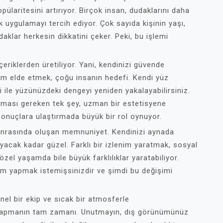
laritesini artırıyor. Birçok insan, dudaklarını daha
k uygulamayı tercih ediyor. Çok sayıda kişinin yaşı,
daklar herkesin dikkatini çeker. Peki, bu işlemi
eriklerden üretiliyor. Yani, kendinizi güvende
nüm elde etmek, çoğu insanın hedefi. Kendi yüz
 ile yüzünüzdeki dengeyi yeniden yakalayabilirsiniz.
pılması gereken tek şey, uzman bir estetisyene
 sonuçlara ulaştırmada büyük bir rol oynuyor.
sonrasında oluşan memnuniyet. Kendinizi aynada
acak kadar güzel. Farklı bir izlenim yaratmak, sosyal
el yaşamda bile büyük farklılıklar yaratabiliyor.
işim yapmak istemişsinizdir ve şimdi bu değişimi
el bir ekip ve sıcak bir atmosferle
ç yapmanın tam zamanı. Unutmayın, dış görünümünüz