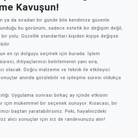
üme Kavuşun!
en ya da sıradan bir günde bile kendinize güvenle
nduğu bu görünüm, sadece estetik bir değişim değil,
ir yolu. Güzellik standartları kişiden kişiye değişse
ilir.
ygun en iyi dolguyu seçmek için burada. İşlem
reci, ihtiyaçlarınızı belirlemenin yanı sıra,
cı olacak. Doğru malzeme ve teknik ile etkileyici
onuçlar anında görülebilir ve iyileşme süresi oldukça
ılığı. Uygulama sonrası birkaç ay içinde etkisini
ar için mükemmel bir seçenek sunuyor. Kısacası, bir
nizi baştan yaratabilirsiniz. Peki, hayalinizdeki
z alıcı sonuçlar için siz de randevunuzu alın!