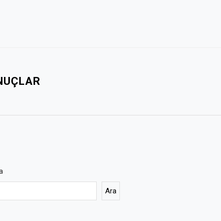
ONUÇLAR
a
Ara