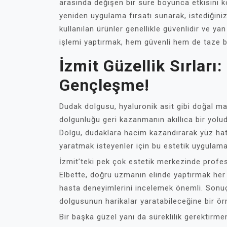
arasında değişen bir süre boyunca etkisini k
yeniden uygulama fırsatı sunarak, istediğiniz
kullanılan ürünler genellikle güvenlidir ve ya
işlemi yaptırmak, hem güvenli hem de taze b
İzmit Güzellik Sırları
Gençleşme!
Dudak dolgusu, hyaluronik asit gibi doğal mad
dolgunluğu geri kazanmanın akıllıca bir yolud
Dolgu, dudaklara hacim kazandırarak yüz hatla
yaratmak isteyenler için bu estetik uygulama 
İzmit’teki pek çok estetik merkezinde profe
Elbette, doğru uzmanın elinde yaptırmak her 
hasta deneyimlerini incelemek önemli. Sonuçt
dolgusunun harikalar yaratabileceğine bir örn
Bir başka güzel yanı da süreklilik gerektirm