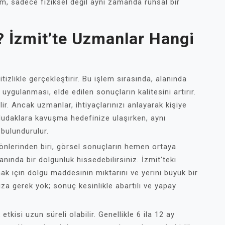
şim, sadece fiziksel değil aynı zamanda ruhsal bir
 İzmit’te Uzmanlar Hangi
tizlikle gerçekleştirir. Bu işlem sırasında, alanında
uygulanması, elde edilen sonuçların kalitesini artırır.
lir. Ancak uzmanlar, ihtiyaçlarınızı anlayarak kişiye
dudaklara kavuşma hedefinize ulaşırken, aynı
bulundurulur.
önlerinden biri, görsel sonuçların hemen ortaya
nında bir dolgunluk hissedebilirsiniz. İzmit’teki
k için dolgu maddesinin miktarını ve yerini büyük bir
nıza gerek yok; sonuç kesinlikle abartılı ve yapay
etkisi uzun süreli olabilir. Genellikle 6 ila 12 ay