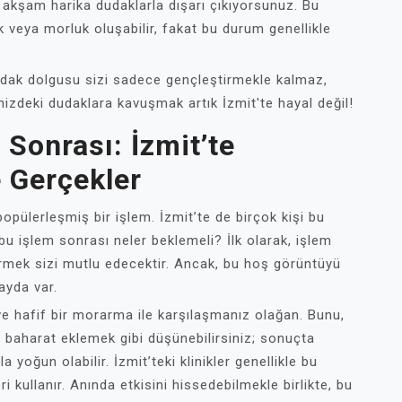
 akşam harika dudaklarla dışarı çıkıyorsunuz. Bu
k veya morluk oluşabilir, fakat bu durum genellikle
udak dolgusu sizi sadece gençleştirmekle kalmaz,
nizdeki dudaklara kavuşmak artık İzmit'te hayal değil!
Sonrası: İzmit’te
 Gerçekler
pülerleşmiş bir işlem. İzmit’te de birçok kişi bu
bu işlem sonrası neler beklemeli? İlk olarak, işlem
örmek sizi mutlu edecektir. Ancak, bu hoş görüntüyü
ayda var.
 ve hafif bir morarma ile karşılaşmanız olağan. Bunu,
ç baharat eklemek gibi düşünebilirsiniz; sonuçta
 yoğun olabilir. İzmit’teki klinikler genellikle bu
 kullanır. Anında etkisini hissedebilmekle birlikte, bu