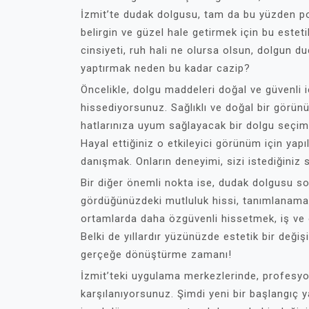
İzmit’te dudak dolgusu, tam da bu yüzden popü
belirgin ve güzel hale getirmek için bu esteti
cinsiyeti, ruh hali ne olursa olsun, dolgun du
yaptırmak neden bu kadar cazip?
Öncelikle, dolgu maddeleri doğal ve güvenli iç
hissediyorsunuz. Sağlıklı ve doğal bir görü
hatlarınıza uyum sağlayacak bir dolgu seçimi
Hayal ettiğiniz o etkileyici görünüm için ya
danışmak. Onların deneyimi, sizi istediğiniz
Bir diğer önemli nokta ise, dudak dolgusu 
gördüğünüzdeki mutluluk hissi, tanımlanamay
ortamlarda daha özgüvenli hissetmek, iş ve öz
Belki de yıllardır yüzünüzde estetik bir değ
gerçeğe dönüştürme zamanı!
İzmit’teki uygulama merkezlerinde, profesyon
karşılanıyorsunuz. Şimdi yeni bir başlangı