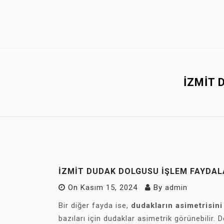
Skip
to
content
İZMIT 
İZMIT DUDAK DOLGUSU İŞLEM FAYDAL
On
Kasım 15, 2024
By
admin
Bir diğer fayda ise,
dudakların asimetrisini
bazıları için dudaklar asimetrik görünebilir.