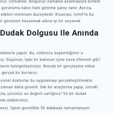
orur. Uzmanlar, dolgunun zamanla azalmasıyla birlikte
 görünümü kalıcı hale getirme şansı tanır. Ayrıca,
n etkileri minimum düzeydedir. Kısacası, İzmit’te bu
ir görünüm kazanmak adına iyi bir seçenek.
: Dudak Dolgusu Ile Anında
delerle yapılır. Bu, cildimize kaybettiğimiz o
ur. Düşünün, tıpkı bir balonun içine hava üflemek gibi!
rını belirginleştiriyor. Anında bir gençleşme etkisi
gerçek bir kurtarıcı.
syonel doktorlar bu uygulamayı gerçekleştirmekte.
zaman daha güvenli. Sıkı bir araştırma yapıp, önceki
a, yüzünüz en değerli varlığınız! Ve bir dudak
ek olabilirsiniz.
emesi. İşlem genellikle 30 dakikada tamamlanıyor.