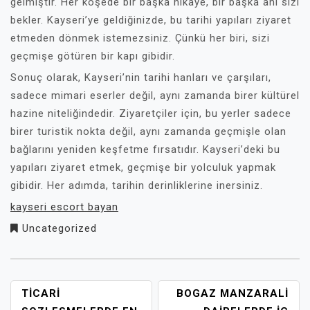
gelmiştir. Her köşede bir başka hikaye, bir başka anı sizi
bekler. Kayseri’ye geldiğinizde, bu tarihi yapıları ziyaret
etmeden dönmek istemezsiniz. Çünkü her biri, sizi
geçmişe götüren bir kapı gibidir.
Sonuç olarak, Kayseri’nin tarihi hanları ve çarşıları,
sadece mimari eserler değil, aynı zamanda birer kültürel
hazine niteliğindedir. Ziyaretçiler için, bu yerler sadece
birer turistik nokta değil, aynı zamanda geçmişle olan
bağlarını yeniden keşfetme fırsatıdır. Kayseri’deki bu
yapıları ziyaret etmek, geçmişe bir yolculuk yapmak
gibidir. Her adımda, tarihin derinliklerine inersiniz.
kayseri escort bayan
Uncategorized
YAZI
TICARI
BOGAZ MANZARALI