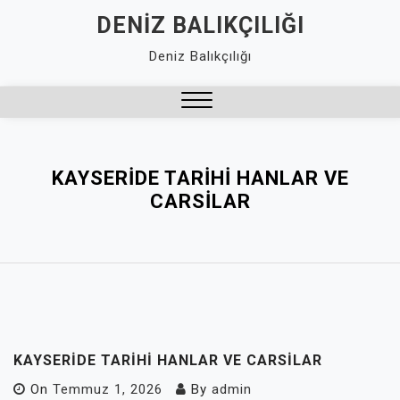
Skip
DENIZ BALIKÇILIĞI
to
Deniz Balıkçılığı
content
Close
Menu
KAYSERIDE TARIHI HANLAR VE
CARSILAR
KAYSERIDE TARIHI HANLAR VE CARSILAR
On
Temmuz 1, 2026
By
admin