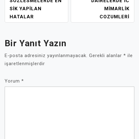
GEZINMESI
SOZLESMELERDE EN
DAIRELERDE İC
SIK YAPILAN
MIMARLIK
HATALAR
COZUMLERI
Bir Yanıt Yazın
E-posta adresiniz yayınlanmayacak.
Gerekli alanlar
*
ile
işaretlenmişlerdir
Yorum
*