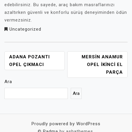
edebilirsiniz. Bu sayede, araç bakım masraflarınızı
azaltırken güvenli ve konforlu sürüş deneyiminden ödün
vermezsiniz.
Uncategorized
YAZI
ADANA POZANTI
MERSIN ANAMUR
GEZINMESI
OPEL ÇIKMACI
OPEL İKINCI EL
PARÇA
Ara
Ara
Proudly powered by WordPress
©
Padma
by ashathemes.