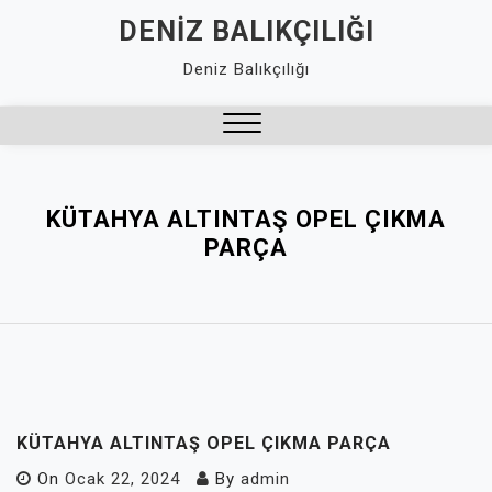
Skip
DENIZ BALIKÇILIĞI
to
Deniz Balıkçılığı
content
Close
Menu
KÜTAHYA ALTINTAŞ OPEL ÇIKMA
PARÇA
KÜTAHYA ALTINTAŞ OPEL ÇIKMA PARÇA
On
Ocak 22, 2024
By
admin