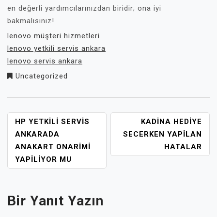
en değerli yardımcılarınızdan biridir; ona iyi
bakmalısınız!
lenovo müşteri hizmetleri
lenovo yetkili servis ankara
lenovo servis ankara
Uncategorized
YAZI
HP YETKILI SERVIS
KADINA HEDIYE
GEZINMESI
ANKARADA
SECERKEN YAPILAN
ANAKART ONARIMI
HATALAR
YAPILIYOR MU
Bir Yanıt Yazın