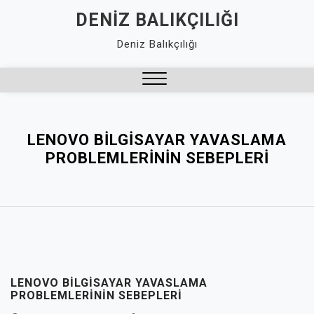
Skip
DENIZ BALIKÇILIĞI
to
Deniz Balıkçılığı
content
Close
Menu
LENOVO BILGISAYAR YAVASLAMA
PROBLEMLERININ SEBEPLERI
LENOVO BILGISAYAR YAVASLAMA
PROBLEMLERININ SEBEPLERI