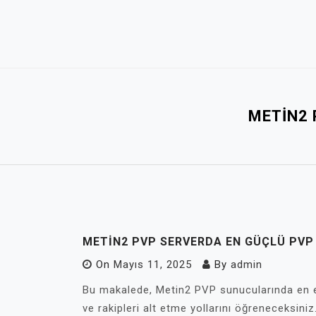
Skip
to
content
METIN2 
METIN2 PVP SERVERDA EN GÜÇLÜ PVP
On
Mayıs 11, 2025
By
admin
Bu makalede, Metin2 PVP sunucularında en etk
ve rakipleri alt etme yollarını öğreneceksiniz