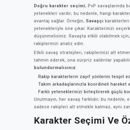
Doğru karakter seçimi
, PvP savaşlarında ba
yetenekleri vardır; bu nedenle, hangi karakte
avantaj sağlar. Örneğin,
Savaşçı
karakterleri
yetenekleriyle öne çıkar. Karakterinizi seçe
düşünmelisiniz. Savaşta etkili olabilmek için
rakiplerinizi analiz edin.
Etkili savaş stratejileri, rakiplerinizi alt et
tahmin ederek, ona sürpriz saldırılar yapabili
bulundurmalısınız
:
Rakip karakterlerin zayıf yönlerini tespit ed
Takım arkadaşlarınızla koordineli hareket e
Farklı yeteneklerinizi birleştirerek güçlü 
Unutmayın, her savaş farklıdır; bu nedenle, e
sadece rakipleri alt etmekle kalmaz, aynı za
Karakter Seçimi Ve Öz