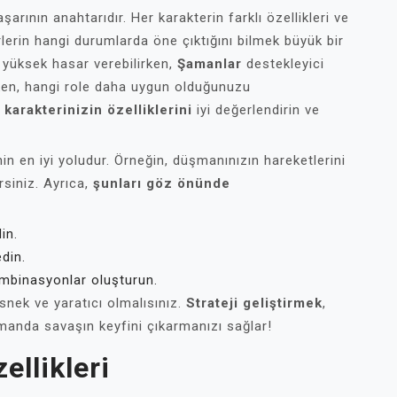
şarının anahtarıdır. Her karakterin farklı özellikleri ve
rlerin hangi durumlarda öne çıktığını bilmek büyük bir
 yüksek hasar verebilirken,
Şamanlar
destekleyici
rken, hangi role daha uygun olduğunuzu
,
karakterinizin özelliklerini
iyi değerlendirin ve
menin en iyi yoludur. Örneğin, düşmanınızın hareketlerini
rsiniz. Ayrıca,
şunları göz önünde
in.
din.
kombinasyonlar oluşturun.
snek ve yaratıcı olmalısınız.
Strateji geliştirmek
,
manda savaşın keyfini çıkarmanızı sağlar!
ellikleri