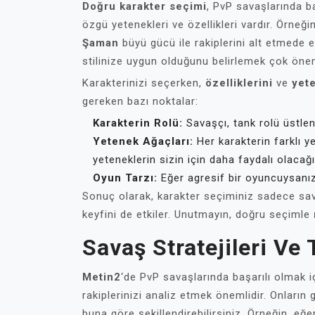
Doğru karakter seçimi
, PvP savaşlarında ba
özgü yetenekleri ve özellikleri vardır. Örneği
Şaman
büyü gücü ile rakiplerini alt etmede et
stilinize uygun olduğunu belirlemek çok önem
Karakterinizi seçerken,
özelliklerini
ve
yete
gereken bazı noktalar:
Karakterin Rolü:
Savaşçı, tank rolü üstlenir
Yetenek Ağaçları:
Her karakterin farklı y
yeteneklerin sizin için daha faydalı olacağın
Oyun Tarzı:
Eğer agresif bir oyuncuysanız,
Sonuç olarak, karakter seçiminiz sadece sa
keyfini de etkiler. Unutmayın, doğru seçimle
Savaş Stratejileri Ve 
Metin2
‘de PvP savaşlarında başarılı olmak iç
rakiplerinizi analiz etmek önemlidir. Onların g
buna göre şekillendirebilirsiniz. Örneğin, eğe