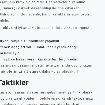
şarı için kritik bir adımdır. Her karakterin kendine
n,
Savaşçı
yüksek dayanıklılığı ile öne çıkarken,
kili olabilir. Bu nedenle, hangi karakterin sizin oyun
lidir.
neklerini
iyi analiz etmelisiniz. İşte dikkat etmeniz
ken, Ninja hızlı saldırılar yapabilir.
etenek ağaçları var. Bunları inceleyerek hangi
ı belirleyin.
 hızlı ve hasar veren karakterleri tercih edin.
vaşlardaki başarınızı değil, aynı zamanda oyununuzun
rakiplerinizi alt etmek
daha kolay olacaktır!
Taktikler
in etkili
savaş stratejileri
geliştirmek şart. İlk olarak,
üçlü ve zayıf yönlerini belirleyerek, kendi taktiklerinizi
r rakibiniz hızlı hareket ediyorsa,
alan kontrolü