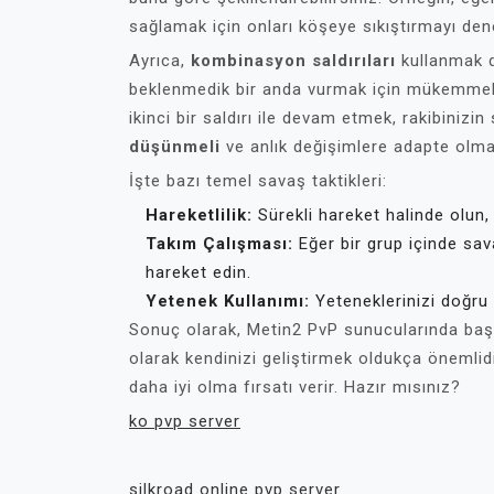
sağlamak için onları köşeye sıkıştırmayı dene
Ayrıca,
kombinasyon saldırıları
kullanmak da
beklenmedik bir anda vurmak için mükemmel bi
ikinci bir saldırı ile devam etmek, rakibiniz
düşünmeli
ve anlık değişimlere adapte olmal
İşte bazı temel savaş taktikleri:
Hareketlilik:
Sürekli hareket halinde olun, 
Takım Çalışması:
Eğer bir grup içinde sav
hareket edin.
Yetenek Kullanımı:
Yeteneklerinizi doğru 
Sonuç olarak, Metin2 PvP sunucularında başar
olarak kendinizi geliştirmek oldukça önemlid
daha iyi olma fırsatı verir. Hazır mısınız?
ko pvp server
silkroad online pvp server