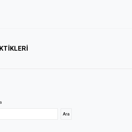
KTIKLERI
a
Ara