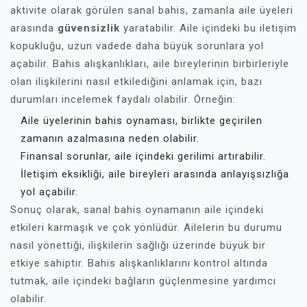
aktivite olarak görülen sanal bahis, zamanla aile üyeleri
arasında
güvensizlik
yaratabilir. Aile içindeki bu iletişim
kopukluğu, uzun vadede daha büyük sorunlara yol
açabilir. Bahis alışkanlıkları, aile bireylerinin birbirleriyle
olan ilişkilerini nasıl etkilediğini anlamak için, bazı
durumları incelemek faydalı olabilir. Örneğin:
Aile üyelerinin bahis oynaması, birlikte geçirilen
zamanın azalmasına neden olabilir.
Finansal sorunlar, aile içindeki gerilimi artırabilir.
İletişim eksikliği, aile bireyleri arasında anlayışsızlığa
yol açabilir.
Sonuç olarak, sanal bahis oynamanın aile içindeki
etkileri karmaşık ve çok yönlüdür. Ailelerin bu durumu
nasıl yönettiği, ilişkilerin sağlığı üzerinde büyük bir
etkiye sahiptir. Bahis alışkanlıklarını kontrol altında
tutmak, aile içindeki bağların güçlenmesine yardımcı
olabilir.