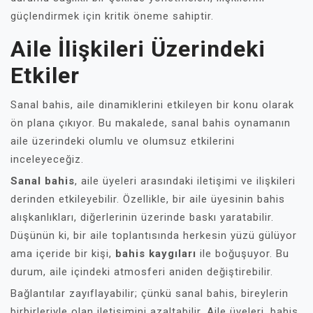
güçlendirmek için kritik öneme sahiptir.
Aile İlişkileri Üzerindeki
Etkiler
Sanal bahis, aile dinamiklerini etkileyen bir konu olarak
ön plana çıkıyor. Bu makalede, sanal bahis oynamanın
aile üzerindeki olumlu ve olumsuz etkilerini
inceleyeceğiz.
Sanal bahis
, aile üyeleri arasındaki iletişimi ve ilişkileri
derinden etkileyebilir. Özellikle, bir aile üyesinin bahis
alışkanlıkları, diğerlerinin üzerinde baskı yaratabilir.
Düşünün ki, bir aile toplantısında herkesin yüzü gülüyor
ama içeride bir kişi,
bahis kaygıları
ile boğuşuyor. Bu
durum, aile içindeki atmosferi aniden değiştirebilir.
Bağlantılar zayıflayabilir; çünkü sanal bahis, bireylerin
birbirleriyle olan iletişimini azaltabilir. Aile üyeleri, bahis