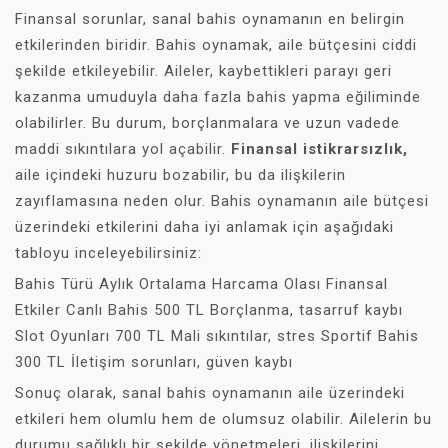
Finansal sorunlar, sanal bahis oynamanın en belirgin
etkilerinden biridir. Bahis oynamak, aile bütçesini ciddi
şekilde etkileyebilir. Aileler, kaybettikleri parayı geri
kazanma umuduyla daha fazla bahis yapma eğiliminde
olabilirler. Bu durum, borçlanmalara ve uzun vadede
maddi sıkıntılara yol açabilir.
Finansal istikrarsızlık,
aile içindeki huzuru bozabilir, bu da ilişkilerin
zayıflamasına neden olur. Bahis oynamanın aile bütçesi
üzerindeki etkilerini daha iyi anlamak için aşağıdaki
tabloyu inceleyebilirsiniz:
Bahis Türü Aylık Ortalama Harcama Olası Finansal
Etkiler Canlı Bahis 500 TL Borçlanma, tasarruf kaybı
Slot Oyunları 700 TL Mali sıkıntılar, stres Sportif Bahis
300 TL İletişim sorunları, güven kaybı
Sonuç olarak, sanal bahis oynamanın aile üzerindeki
etkileri hem olumlu hem de olumsuz olabilir. Ailelerin bu
durumu sağlıklı bir şekilde yönetmeleri, ilişkilerini