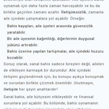
oynamak için daha fazla zaman harcayabilir ve bu da
birlikte geçirilen zamanı azaltır.
İletişimsizlik
, zamanla
aile içindeki çatışmalara yol açabilir. Örneğin:
Bahis kayıpları, aile üyeleri arasında güvensizlik
yaratabilir.
Bir aile üyesinin bağımlılığı, diğerlerinin duygusal
yükünü artırabilir.
Bahis üzerine yapılan tartışmalar, aile içindeki huzuru
bozabilir.
Sonuç olarak, sanal bahis sadece bireyleri değil, aileleri
de etkileyen karmaşık bir durumdur. Aile içindeki
iletişimi güçlendirmek için, bu konuyu açıkça konuşmak
ve sorunları birlikte çözmek önemlidir. Unutmayın,
iletişim
her şeyin anahtarıdır!
Sanal bahis, aile bütçesini etkileyebilir ve finansal
sorunlara yol açabilir. Bu bölümde, bahis oynamanın