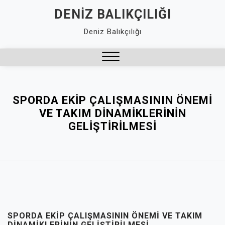
Skip
DENIZ BALIKÇILIĞI
to
Deniz Balıkçılığı
content
Close
Menu
SPORDA EKIP ÇALIŞMASININ ÖNEMI
VE TAKIM DINAMIKLERININ
GELIŞTIRILMESI
SPORDA EKIP ÇALIŞMASININ ÖNEMI VE TAKIM
DINAMIKLERININ GELIŞTIRILMESI