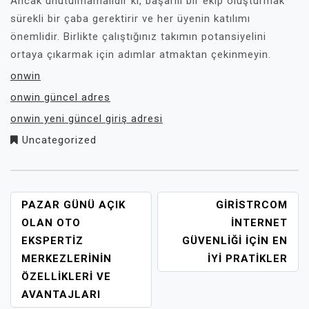
Ancak unutulmamalıdır ki, başarılı bir ekip oluşturmak
sürekli bir çaba gerektirir ve her üyenin katılımı
önemlidir. Birlikte çalıştığınız takımın potansiyelini
ortaya çıkarmak için adımlar atmaktan çekinmeyin.
onwin
onwin güncel adres
onwin yeni güncel giriş adresi
Uncategorized
YAZI
PAZAR GÜNÜ AÇIK
GIRISTRCOM
GEZINMESI
OLAN OTO
İNTERNET
EKSPERTIZ
GÜVENLIĞI İÇIN EN
MERKEZLERININ
İYI PRATIKLER
ÖZELLIKLERI VE
AVANTAJLARI