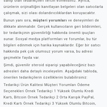
sahip olan tedarikçileri tercih etmelisiniz. Ayrıca,
ürünlerin orijinalliğini kanıtlayan belgeleri olan satıcılarla
çalışmak, sizi olası dolandırıcılıklardan koruyacaktır.
Bunun yanı sıra,
müşteri yorumları
ve deneyimleri de
dikkate alınmalıdır. Gerçek kullanıcıların geri bildirimleri,
bir tedarikçinin güvenilirliği hakkında önemli ipuçları
sunar. Sosyal medya platformları ve forumlar, bu tür
bilgileri edinmek için harika kaynaklardır. Eğer bir satıcı
hakkında pek çok olumsuz yorum varsa, bu adresi
geçmekte fayda var.
Şimdi, güvenilir steroid siparişi yapabileceğiniz bazı
adresleri daha detaylı inceleyelim. Aşağıdaki tabloda,
önerilen tedarikçilerin özelliklerini bulabilirsiniz:
Tedarikçi Ürün Kalitesi Müşteri Yorumları Ödeme
Seçenekleri Örnek Tedarikçi 1 Yüksek Olumlu Kredi
Kartı, Bitcoin Örnek Tedarikçi 2 Orta Karışık PayPal,
Kredi Kartı Örnek Tedarikçi 3 Yüksek Olumlu Bitcoin,