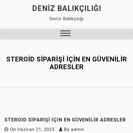
Skip
DENIZ BALIKÇILIĞI
to
Deniz Balıkçılığı
content
Close
Menu
STEROID SIPARIŞI İÇIN EN GÜVENILIR
ADRESLER
STEROID SIPARIŞI İÇIN EN GÜVENILIR ADRESLER
On
Haziran 21, 2025
By
admin