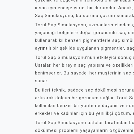
güzellik ve özgüvenin sembolü olarak kabul e
insan için endişe verici bir durumdur. Ancak, 
Saç Simülasyonu, bu soruna çözüm sunarak bü
Torul Saç Simülasyonu, uzmanların elinden ç
yaşandığı bölgelere doğal görünümlü saç simü
kullanarak kıl benzeri pigmentlerle saç simül
ayrıntılı bir şekilde uygulanan pigmentler, saç
Torul Saç Simülasyonu'nun etkileyici sonuçlar
Ustalar, her bireyin saç yapısını ve özellikler
benimserler. Bu sayede, her müşterinin sa
sunar.
Bu ileri teknik, sadece saç dökülmesi soru
artırarak dolgun bir görünüm sağlar. Torul 
kullanılan benzer bir yönteme dayanır ve so
erkekler ve kadınlar için bu yenilikçi çözüm, 
Torul Saç Simülasyonu ustalar tarafından büy
dökülmesi problemi yaşayanların özgüvenini g