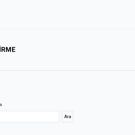
IRME
a
Ara