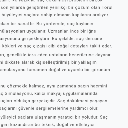
dilir. Ne yazık ki, saç dökülmesi problemi birçok
son yıllarda geliştirilen yenilikçi bir çözüm olan Torul
yüleyici saçlara sahip olmanın kapılarını aralıyor.
ıkan bir sanattır. Bu yöntemde, saç kaybının
lasyonları uygulanır. Uzmanlar, ince bir iğne
asyonunu gerçekleştirir. Bu şekilde, saç derisine
 kökleri ve saç çizgisi gibi doğal detayları taklit eder.
ı, genellikle icra eden ustaların becerilerine dayanır.
ini dikkate alarak kişiselleştirilmiş bir yaklaşım
ç simülasyonu tamamen doğal ve uyumlu bir görünüm
nunu çözmekle kalmaz, aynı zamanda saçın hacmini
Saç Simülasyonu, kalıcı makyaj uygulamalarında
nuçları oldukça gerçekçidir. Saç dökülmesi yaşayan
saçlarını güvenle sergilemelerine yardımcı olur.
üleyici saçlara ulaşmanın yaratıcı bir yoludur. Saç
eri kazandıran bu teknik, doğal ve etkileyici