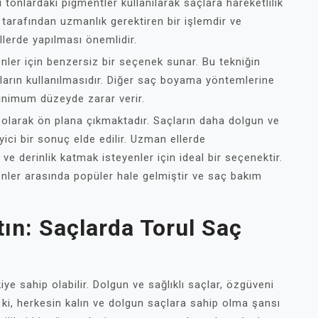
klı tonlardaki pigmentler kullanılarak saçlara hareketlilik
eri tarafından uzmanlık gerektiren bir işlemdir ve
llerde yapılması önemlidir.
nler için benzersiz bir seçenek sunar. Bu tekniğin
lların kullanılmasıdır. Diğer saç boyama yöntemlerine
inimum düzeyde zarar verir.
 olarak ön plana çıkmaktadır. Saçların daha dolgun ve
ici bir sonuç elde edilir. Uzman ellerde
 ve derinlik katmak isteyenler için ideal bir seçenektir.
enler arasında popüler hale gelmiştir ve saç bakım
tın: Saçlarda Torul Saç
ye sahip olabilir. Dolgun ve sağlıklı saçlar, özgüveni
zık ki, herkesin kalın ve dolgun saçlara sahip olma şansı