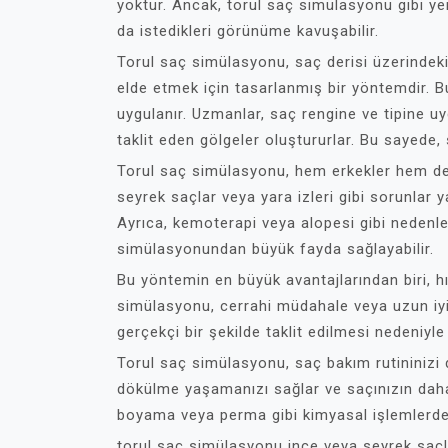
yoktur. Ancak, torul saç simülasyonu gibi yen
da istedikleri görünüme kavuşabilir.
Torul saç simülasyonu, saç derisi üzerindeki
elde etmek için tasarlanmış bir yöntemdir. B
uygulanır. Uzmanlar, saç rengine ve tipine u
taklit eden gölgeler oluştururlar. Bu sayede
Torul saç simülasyonu, hem erkekler hem de 
seyrek saçlar veya yara izleri gibi sorunlar
Ayrıca, kemoterapi veya alopesi gibi nedenle
simülasyonundan büyük fayda sağlayabilir.
Bu yöntemin en büyük avantajlarından biri, hız
simülasyonu, cerrahi müdahale veya uzun iyi
gerçekçi bir şekilde taklit edilmesi nedeniyl
Torul saç simülasyonu, saç bakım rutininizi d
dökülme yaşamanızı sağlar ve saçınızın daha
boyama veya perma gibi kimyasal işlemlerden 
torul saç simülasyonu ince veya seyrek saçla