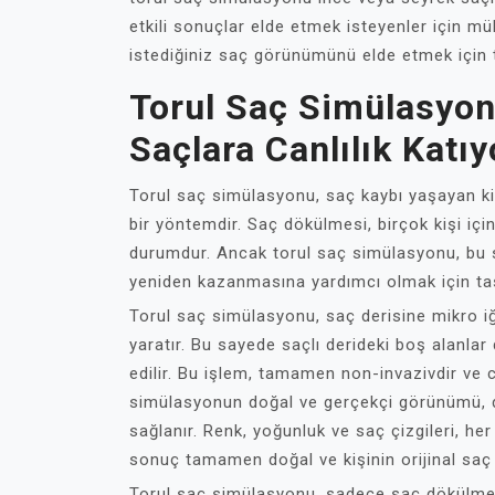
etkili sonuçlar elde etmek isteyenler için m
istediğiniz saç görünümünü elde etmek için 
Torul Saç Simülasyo
Saçlara Canlılık Katıy
Torul saç simülasyonu, saç kaybı yaşayan kiş
bir yöntemdir. Saç dökülmesi, birçok kişi içi
durumdur. Ancak torul saç simülasyonu, bu s
yeniden kazanmasına yardımcı olmak için tas
Torul saç simülasyonu, saç derisine mikro iğ
yaratır. Bu sayede saçlı derideki boş alanla
edilir. Bu işlem, tamamen non-invazivdir ve 
simülasyonun doğal ve gerçekçi görünümü, di
sağlanır. Renk, yoğunluk ve saç çizgileri, he
sonuç tamamen doğal ve kişinin orijinal saç
Torul saç simülasyonu, sadece saç dökülmesi