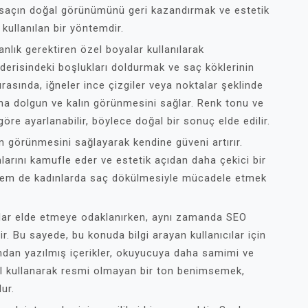
saçın doğal görünümünü geri kazandırmak ve estetik
kullanılan bir yöntemdir.
nlık gerektiren özel boyalar kullanılarak
 derisindeki boşlukları doldurmak ve saç köklerinin
 sırasında, iğneler ince çizgiler veya noktalar şeklinde
a dolgun ve kalın görünmesini sağlar. Renk tonu ve
göre ayarlanabilir, böylece doğal bir sonuç elde edilir.
n görünmesini sağlayarak kendine güveni artırır.
mlarını kamufle eder ve estetik açıdan daha çekici bir
hem de kadınlarda saç dökülmesiyle mücadele etmek
lar elde etmeye odaklanırken, aynı zamanda SEO
. Bu sayede, bu konuda bilgi arayan kullanıcılar için
afından yazılmış içerikler, okuyucuya daha samimi ve
r dil kullanarak resmi olmayan bir ton benimsemek,
ur.