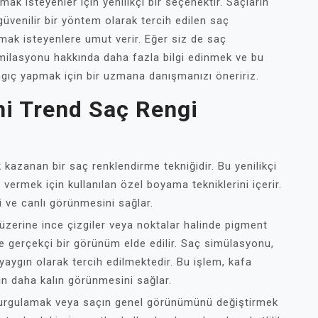
ak isteyenler için yenilikçi bir seçenektir. Saçların
venilir bir yöntem olarak tercih edilen saç
mak isteyenlere umut verir. Eğer siz de saç
milasyonu hakkında daha fazla bilgi edinmek ve bu
angıç yapmak için bir uzmana danışmanızı öneririz.
i Trend Saç Rengi
azanan bir saç renklendirme tekniğidir. Bu yenilikçi
ermek için kullanılan özel boyama tekniklerini içerir.
 ve canlı görünmesini sağlar.
 üzerine ince çizgiler veya noktalar halinde pigment
e gerçekçi bir görünüm elde edilir. Saç simülasyonu,
 yaygın olarak tercih edilmektedir. Bu işlem, kafa
nin daha kalın görünmesini sağlar.
vurgulamak veya saçın genel görünümünü değiştirmek