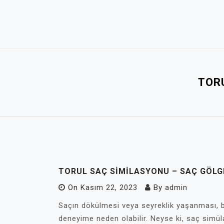
Skip
to
content
TOR
TORUL SAÇ SIMILASYONU – SAÇ GÖL
On
Kasım 22, 2023
By
admin
Saçın dökülmesi veya seyreklik yaşanması, bi
deneyime neden olabilir. Neyse ki, saç simül