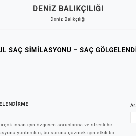
DENIZ BALIKÇILIĞI
Deniz Balıkçılığı
UL SAÇ SIMILASYONU – SAÇ GÖLGELEND
GELENDIRME
Ar
rçok insan için özgüven sorunlarına ve stresli bir
asyonu yöntemleri, bu sorunu çözmek için etkili bir