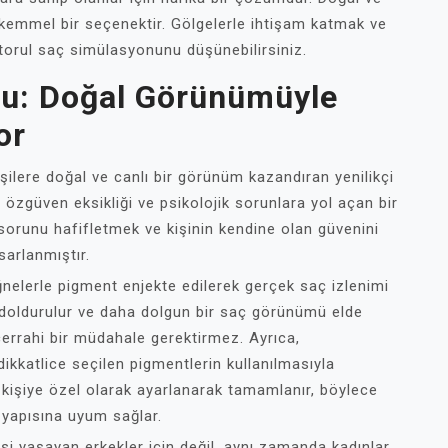
ükemmel bir seçenektir. Gölgelerle ihtişam katmak ve
torul saç simülasyonunu düşünebilirsiniz.
nu: Doğal Görünümüyle
or
ilere doğal ve canlı bir görünüm kazandıran yenilikçi
n özgüven eksikliği ve psikolojik sorunlara yol açan bir
orunu hafifletmek ve kişinin kendine olan güvenini
arlanmıştır.
nelerle pigment enjekte edilerek gerçek saç izlenimi
r doldurulur ve daha dolgun bir saç görünümü elde
cerrahi bir müdahale gerektirmez. Ayrıca,
kkatlice seçilen pigmentlerin kullanılmasıyla
r kişiye özel olarak ayarlanarak tamamlanır, böylece
 yapısına uyum sağlar.
 yaşayan erkekler için değil, aynı zamanda kadınlar