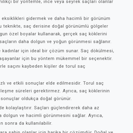
ilikçi bir yöntemle, ince veya seyrek saçları olanlar
 eksiklikleri gidermek ve daha hacimli bir görünüm
u teknikte, saç derisine doğal görünümlü gölgeler
ygun özel boyalar kullanarak, gerçek saç köklerini
, saçların daha dolgun ve yoğun görünmesi sağlanır.
kadınlar için ideal bir çözüm sunar. Saç dökülmesi,
 yaşayanlar için bu yöntem mükemmel bir seçenektir.
rle saçını kaybeden kişiler de torul saç
lı ve etkili sonuçlar elde edilmesidir. Torul saç
leşme süreleri gerektirmez. Ayrıca, saç köklerinin
e sonuçlar oldukça doğal görünür.
e kolaylaştırır. Saçları güçlendirerek daha az
 dolgun ve hacimli görünmesini sağlar. Ayrıca,
sonra da kullanılabilir.
ra sahip olanlar için harika bir çözümdür. Doğal ve