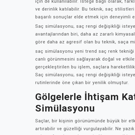
için de kullanılabilir. İsteğe bağlı olarak, far
ve derinlik katılabilir. Bu teknik, saç stilistl
başarılı sonuçlar elde etmek için deneyimli e
Saç simülasyonu, saç rengi değişikliği isteye
avantajlarından biri, daha az zararlı kimyasa
göre daha az agresif olan bu teknik, saça m
saç simülasyonu yeni trend saç renk tekniği
canlı görünmesini sağlayarak doğal ve etkiley
gerçekleştirilen bu işlem, saçlara hareketlilik
Saç simülasyonu, saç rengi değişikliği istey
rutinlerinde öne çıkan bir yenilik olmuştur.
Gölgelerle İhtişam Ka
Simülasyonu
Saçlar, bir kişinin görünümünde büyük bir etki
artırabilir ve güzelliği vurgulayabilir. Ne ya