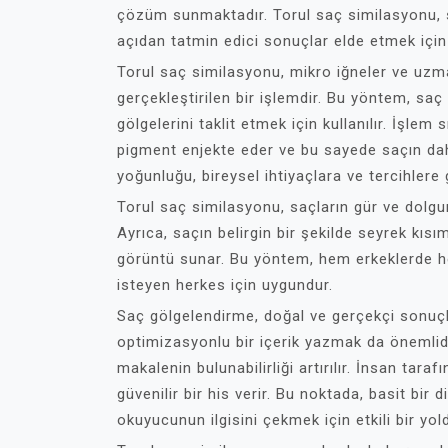
çözüm sunmaktadır. Torul saç similasyonu, 
açıdan tatmin edici sonuçlar elde etmek için 
Torul saç similasyonu, mikro iğneler ve uzma
gerçekleştirilen bir işlemdir. Bu yöntem, saç
gölgelerini taklit etmek için kullanılır. İşlem
pigment enjekte eder ve bu sayede saçın dah
yoğunluğu, bireysel ihtiyaçlara ve tercihlere 
Torul saç similasyonu, saçların gür ve dolgu
Ayrıca, saçın belirgin bir şekilde seyrek kısı
görüntü sunar. Bu yöntem, hem erkeklerde 
isteyen herkes için uygundur.
Saç gölgelendirme, doğal ve gerçekçi sonuç
optimizasyonlu bir içerik yazmak da önemlidir
makalenin bulunabilirliği artırılır. İnsan tar
güvenilir bir his verir. Bu noktada, basit bi
okuyucunun ilgisini çekmek için etkili bir yold