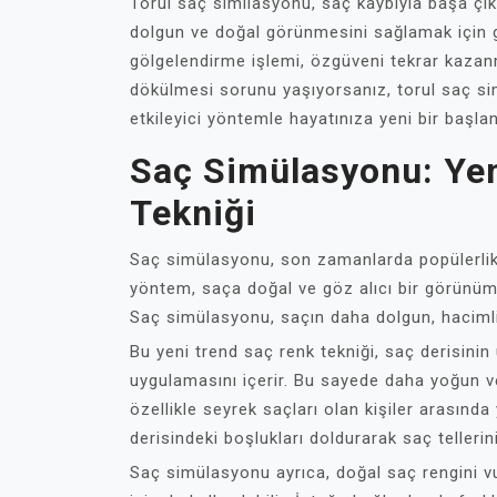
Torul saç similasyonu, saç kaybıyla başa çıkm
dolgun ve doğal görünmesini sağlamak için gü
gölgelendirme işlemi, özgüveni tekrar kazan
dökülmesi sorunu yaşıyorsanız, torul saç si
etkileyici yöntemle hayatınıza yeni bir başl
Saç Simülasyonu: Yen
Tekniği
Saç simülasyonu, son zamanlarda popülerlik k
yöntem, saça doğal ve göz alıcı bir görünüm v
Saç simülasyonu, saçın daha dolgun, hacimli
Bu yeni trend saç renk tekniği, saç derisinin
uygulamasını içerir. Bu sayede daha yoğun v
özellikle seyrek saçları olan kişiler arasında
derisindeki boşlukları doldurarak saç telleri
Saç simülasyonu ayrıca, doğal saç rengini 