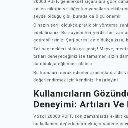
20000 PUFF, geleneksel sigaralara göre daha 
edilen nikotin ve diğer kimyasalların etkile
şeyde olduğu gibi, burada da ölçü önemli.
Cihazın şarjı oldukça pratik bir yönteme sahip
edebilirsiniz. Bu sayede her yerde, her zama
getirebilirsiniz. Şarj süresi de oldukça kısa
Tat seçenekleri oldukça geniş! Meyve, mentol
tatları deneyeceğiniz ise tamamen sizin dam
da oldukça eğlenceli olabilir.
Bu konuları merak edenler arasında siz de v
değerlendirmek için kendinizi hazırlayın!
Kullanıcıların Gözün
Deneyimi: Artıları Ve 
Vozol 20000 PUFF, son zamanlarda e-likit kul
bu kullanımı değerlendirmek için sadece çevr