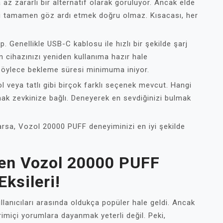
az zararlı bir alternatif olarak görülüyor. Ancak elde
rini tamamen göz ardı etmek doğru olmaz. Kısacası, her
. Genellikle USB-C kablosu ile hızlı bir şekilde şarj
n cihazınızı yeniden kullanıma hazır hale
; böylece bekleme süresi minimuma iniyor.
 veya tatlı gibi birçok farklı seçenek mevcut. Hangi
ak zevkinize bağlı. Deneyerek en sevdiğinizi bulmak
arsa, Vozol 20000 PUFF deneyiminizi en iyi şekilde
den Vozol 20000 PUFF
Eksileri!
lanıcıları arasında oldukça popüler hale geldi. Ancak
imiçi yorumlara dayanmak yeterli değil. Peki,