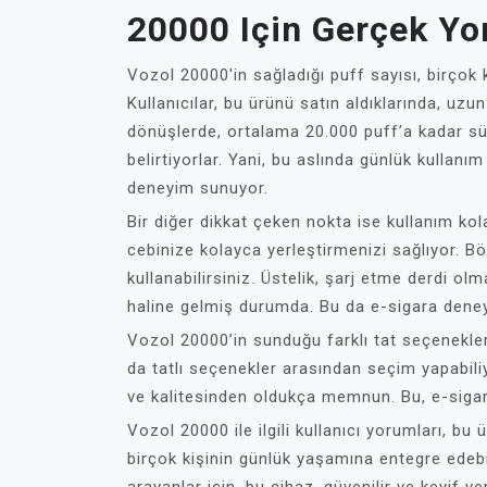
20000 Için Gerçek Yo
Vozol 20000'in sağladığı puff sayısı, birçok k
Kullanıcılar, bu ürünü satın aldıklarında, uzun
dönüşlerde, ortalama 20.000 puff’a kadar sürd
belirtiyorlar. Yani, bu aslında günlük kullanım
deneyim sunuyor.
Bir diğer dikkat çeken nokta ise kullanım ko
cebinize kolayca yerleştirmenizi sağlıyor. Bö
kullanabilirsiniz. Üstelik, şarj etme derdi ol
haline gelmiş durumda. Bu da e-sigara deneyi
Vozol 20000’in sunduğu farklı tat seçenekler
da tatlı seçenekler arasından seçim yapabiliy
ve kalitesinden oldukça memnun. Bu, e-sigar
Vozol 20000 ile ilgili kullanıcı yorumları, b
birçok kişinin günlük yaşamına entegre edeb