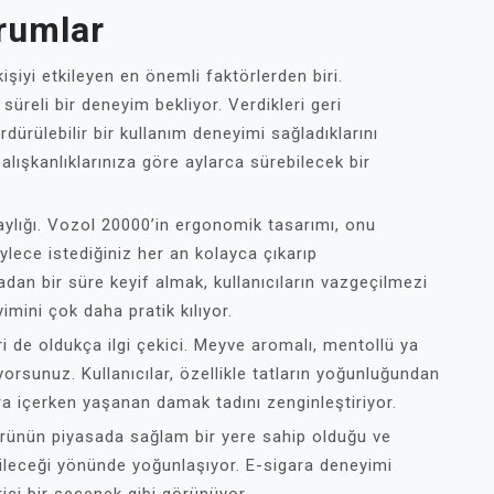
rumlar
işiyi etkileyen en önemli faktörlerden biri.
 süreli bir deneyim bekliyor. Verdikleri geri
ürülebilir bir kullanım deneyimi sağladıklarını
 alışkanlıklarınıza göre aylarca sürebilecek bir
laylığı. Vozol 20000’in ergonomik tasarımı, onu
ylece istediğiniz her an kolayca çıkarıp
madan bir süre keyif almak, kullanıcıların vazgeçilmezi
mini çok daha pratik kılıyor.
i de oldukça ilgi çekici. Meyve aromalı, mentollü ya
orsunuz. Kullanıcılar, özellikle tatların yoğunluğundan
a içerken yaşanan damak tadını zenginleştiriyor.
u ürünün piyasada sağlam bir yere sahip olduğu ve
ileceği yönünde yoğunlaşıyor. E-sigara deneyimi