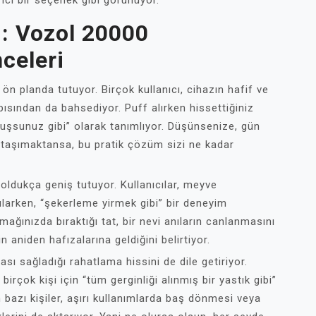
erici bir seçenek gibi görünüyor.
ı: Vozol 20000
nceleri
ön planda tutuyor. Birçok kullanıcı, cihazın hafif ve
pısından da bahsediyor. Puff alırken hissettiğiniz
rmuşsunuz gibi” olarak tanımlıyor. Düşünsenize, gün
i taşımaktansa, bu pratik çözüm sizi ne kadar
ldukça geniş tutuyor. Kullanıcılar, meyve
ularken, “şekerleme yirmek gibi” bir deneyim
mağınızda bıraktığı tat, bir nevi anıların canlanmasını
in aniden hafızalarına geldiğini belirtiyor.
sı sağladığı rahatlama hissini de dile getiriyor.
irçok kişi için “tüm gerginliği alınmış bir yastık gibi”
n bazı kişiler, aşırı kullanımlarda baş dönmesi veya