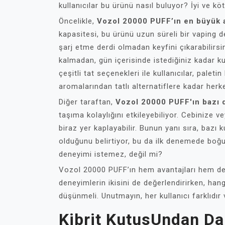
kullanıcılar bu ürünü nasıl buluyor? İyi ve kö
Öncelikle,
Vozol 20000 PUFF’ın en büyük a
kapasitesi, bu ürünü uzun süreli bir vaping d
şarj etme derdi olmadan keyfini çıkarabilirs
kalmadan, gün içerisinde istediğiniz kadar k
çeşitli tat seçenekleri ile kullanıcılar, pale
aromalarından tatlı alternatiflere kadar her
Diğer taraftan,
Vozol 20000 PUFF'ın bazı d
taşıma kolaylığını etkileyebiliyor. Cebinize
biraz yer kaplayabilir. Bunun yanı sıra, bazı 
olduğunu belirtiyor, bu da ilk denemede boğu
deneyimi istemez, değil mi?
Vozol 20000 PUFF’ın hem avantajları hem de de
deneyimlerin ikisini de değerlendirirken, han
düşünmeli. Unutmayın, her kullanıcı farklıdır 
Kibrit KutusUndan Da