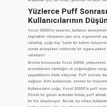
arayanlar için, bu cihaz, güvenilir ve keyif v
Yüzlerce Puff Sonras
Kullanıcılarının Düşü
Vozol 20000’in tasarımı, kullanıcı deneyimini 
taşınabilir olmasının yanı sıra, ergonomik ya
rahatlığı, çoğu kişi “sanki bir kalem tutuyo
içinde dolaşırken cebinizde bir sigara paket
rahatlatır!
Aroma konusunda Vozol 20000, yelpazesini o
aromalarının canlılığını ve yoğunluğunu vurg
yaşadıklarını ifade ediyorlar. Puff sonrası da
sağlıyor. Kimi kullanıcılar, sevilen bir meyven
Kullanıcıların çoğu, Vozol 20000’in puff sonra
Stresli bir günün ardından birkaç puff almak, b
bir his oluşturuyor. Ancak, bu cihazı kullana