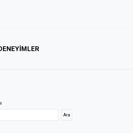
 DENEYIMLER
a
Ara