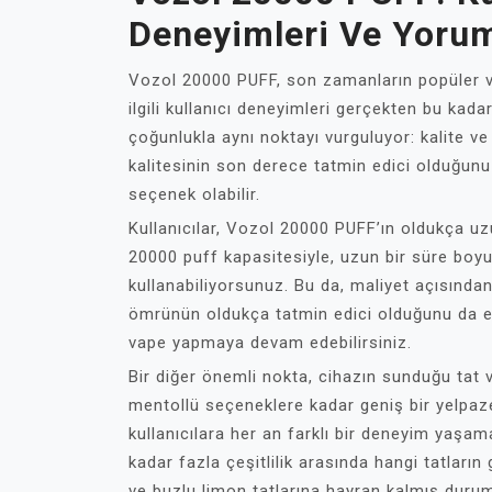
Deneyimleri Ve Yorum
Vozol 20000 PUFF, son zamanların popüler vap
ilgili kullanıcı deneyimleri gerçekten bu kada
çoğunlukla aynı noktayı vurguluyor: kalite ve
kalitesinin son derece tatmin edici olduğunu be
seçenek olabilir.
Kullanıcılar, Vozol 20000 PUFF’ın oldukça uz
20000 puff kapasitesiyle, uzun bir süre boy
kullanabiliyorsunuz. Bu da, maliyet açısından 
ömrünün oldukça tatmin edici olduğunu da ek
vape yapmaya devam edebilirsiniz.
Bir diğer önemli nokta, cihazın sunduğu tat v
mentollü seçeneklere kadar geniş bir yelpaze
kullanıcılara her an farklı bir deneyim yaşa
kadar fazla çeşitlilik arasında hangi tatların 
ve buzlu limon tatlarına hayran kalmış duru