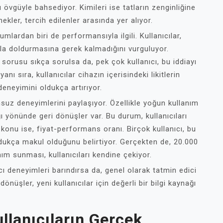
nı övgüyle bahsediyor. Kimileri ise tatların zenginliğine
kler, tercih edilenler arasında yer alıyor.
lardan biri de performansıyla ilgili. Kullanıcılar,
kla doldurmasına gerek kalmadığını vurguluyor.
sorusu sıkça sorulsa da, pek çok kullanıcı, bu iddiayı
ı sıra, kullanıcılar cihazın içerisindeki likitlerin
deneyimini oldukça artırıyor.
msuz deneyimlerini paylaşıyor. Özellikle yoğun kullanım
ı yönünde geri dönüşler var. Bu durum, kullanıcıları
 konu ise, fiyat-performans oranı. Birçok kullanıcı, bu
ldukça makul olduğunu belirtiyor. Gerçekten de, 20.000
nım sunması, kullanıcıları kendine çekiyor.
cı deneyimleri barındırsa da, genel olarak tatmin edici
dönüşler, yeni kullanıcılar için değerli bir bilgi kaynağı
llanıcıların Gerçek