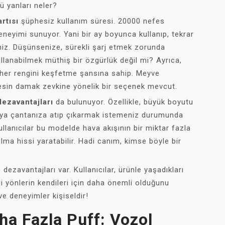
tü yanları neler?
rtısı
şüphesiz kullanım süresi. 20000 nefes
eneyimi sunuyor. Yani bir ay boyunca kullanıp, tekrar
iniz. Düşünsenize, sürekli şarj etmek zorunda
ullanabilmek müthiş bir özgürlük değil mi? Ayrıca,
tin her rengini keşfetme şansına sahip. Meyve
kesin damak zevkine yönelik bir seçenek mevcut.
ezavantajları
da bulunuyor. Özellikle, büyük boyutu
 veya çantanıza atıp çıkarmak istemeniz durumunda
kullanıcılar bu modelde hava akışının bir miktar fazla
lma hissi yaratabilir. Hadi canım, kimse böyle bir
zavantajları var. Kullanıcılar, ürünle yaşadıkları
gi yönlerin kendileri için daha önemli olduğunu
ve deneyimler kişiseldir!
ha Fazla Puff: Vozol