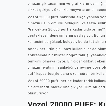
cihazın şık tasarımını ve grafiklerin canlılığı
dikkat çekiyor; özellikle meyve aromalı seçene
Vozol 20000 puff hakkında sıkça yapılan yorum
cihazın uzun ömürlü olduğunu ve fazla sıklı
“Gerçekten 20.000 puff’a kadar gidiyor mu?” 
destekleyen deneyimlerini paylaşıyor. Bunun yan
kalitesini de yüksek buluyor; bu da tat alma 
Ancak her ürün gibi, bazı kullanıcılar da olu
sonrasında bir miktar boğaz tahrişi yaşandığ
temkinli olmaya itiyor. Bir diğer dikkat çeken
cihazın fiyatının, sağladığı deneyime göre o
puff kapasitesiyle daha uzun süreli bir kulla
Vozol 20000 puff, her ne kadar farklı kullanı
bir alternatif olarak öne çıkıyor. Tüm bu geri 
oluşturuyor.
Vozol 20000 PUFF: Ku