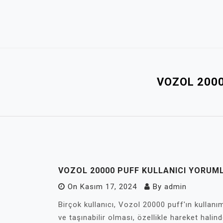
Skip
to
content
VOZOL 2000
VOZOL 20000 PUFF KULLANICI YORUM
On
Kasım 17, 2024
By
admin
Birçok kullanıcı, Vozol 20000 puff'ın kullanı
ve taşınabilir olması, özellikle hareket halin